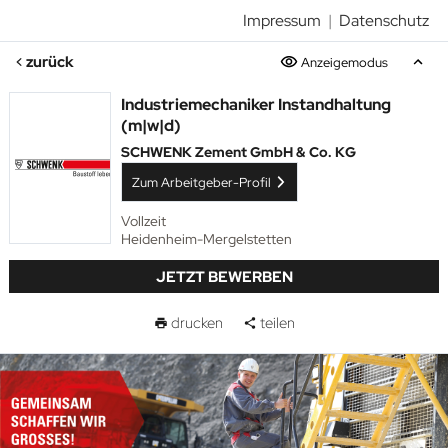
Impressum
|
Datenschutz
zurück
Anzeigemodus
Industriemechaniker Instandhaltung
(m|w|d)
SCHWENK Zement GmbH & Co. KG
Zum Arbeitgeber-Profil
Vollzeit
Heidenheim-Mergelstetten
JETZT BEWERBEN
drucken
teilen