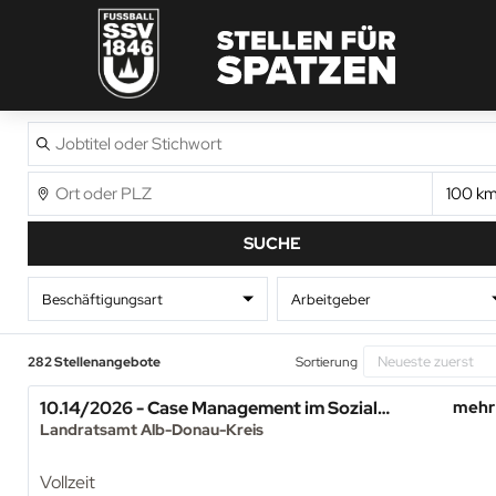
Jobtitel
oder
Stichwort
Ort
En
SUCHE
Beschäftigungsart
Arbeitgeber
282 Stellenangebote
Sortierung
10.14/2026 - Case Management im Sozial- und Gesundheitswesen (B. A.) (w/m/d)
mehr
Landratsamt Alb-Donau-Kreis
Vollzeit