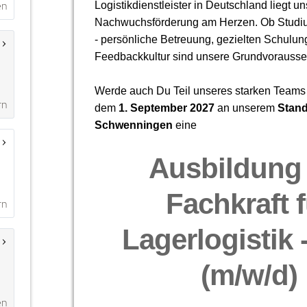
en
rn
rn
en