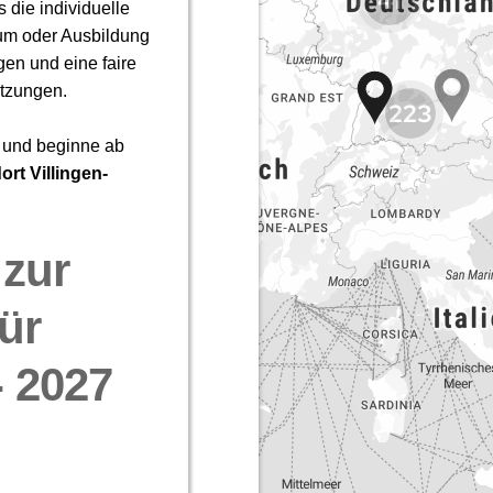
41
223