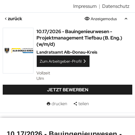
Impressum
|
Datenschutz
zurück
Anzeigemodus
10.17/2026 - Bauingenieurwesen -
Projektmanagement Tiefbau (B. Eng.)
(w/m/d)
Landratsamt Alb-Donau-Kreis
Zum Arbeitgeber-Profil
Vollzeit
Ulm
JETZT BEWERBEN
drucken
teilen