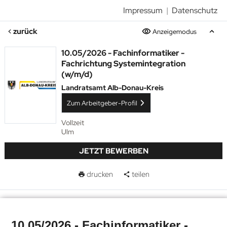
Impressum
|
Datenschutz
zurück
Anzeigemodus
10.05/2026 - Fachinformatiker -
Fachrichtung Systemintegration
(w/m/d)
Landratsamt Alb-Donau-Kreis
Zum Arbeitgeber-Profil
Vollzeit
Ulm
JETZT BEWERBEN
drucken
teilen